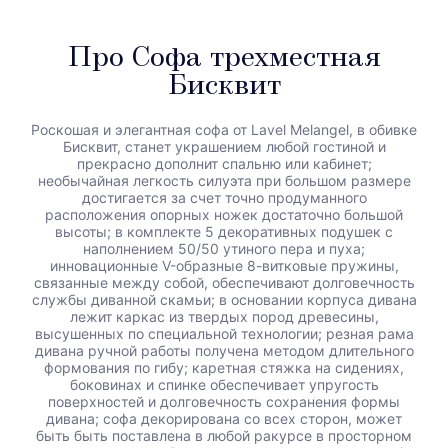
Про Софа трехместная
Бисквит
Роскошая и элегантная софа от Lavel Melangel, в обивке
Бисквит, станет украшением любой гостиной и
прекрасно дополнит спальню или кабинет;
необычайная легкость силуэта при большом размере
достигается за счет точно продуманного
расположения опорных ножек достаточно большой
высоты; в комплекте 5 декоративных подушек с
наполнением 50/50 утиного пера и пуха;
инновационные V-образные 8-витковые пружины,
связанные между собой, обеспечивают долговечность
службы диванной скамьи; в основании корпуса дивана
лежит каркас из твердых пород древесины,
высушенных по специальной технологии; резная рама
дивана ручной работы получена методом длительного
формования по гибу; каретная стяжка на сидениях,
боковинах и спинке обеспечивает упругость
поверхностей и долговечность сохранения формы
дивана; софа декорирована со всех сторон, может
быть быть поставлена в любой ракурсе в просторном