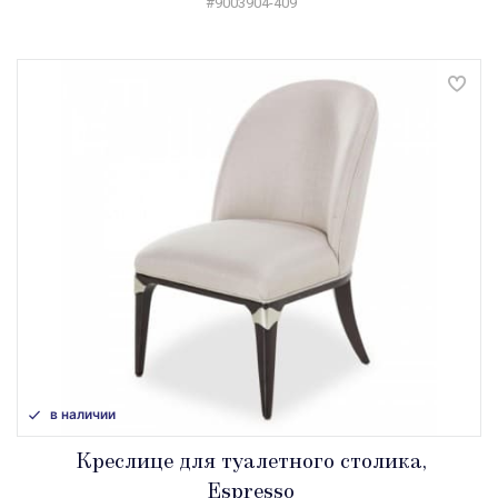
#9003904-409
в наличии
Креслице для туалетного столика,
Espresso