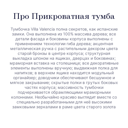
Про Прикроватная тумба
Тумбочка Villa Valencia полна секретов, как испанские
замки. Она выполнена из 100% массива дерева; все
детали фасада и боковины корпуса выполнены с
применением технологии гиба дерева; акцентная
металлическая ручка с растительным декором цвета
старой бронзы в центре корпуса; структурная
выкладка шпоном на ящиках, дверцах и боковинах;
мраморная вставка на столешнице; все декоративные
элементы выполнены вручную; выдвижная полка для
напитков; в верхнем ящике находится модульный
органайзер; доводчики обеспечивают бесшумное и
мягкое закрывание; скрытые полки в грутых боковых
частях корпуса; массивность тумбочки
подчеркивается обрамляющими мраморными
колоннами. Необычайно красиво выглядит вместе со
специально разработанными для неё высокими
замковыми зеркалами в раме цвета старого золота